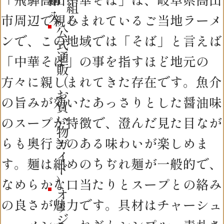
組
入
み
市周辺で親しまれているご当地ラーメ
公
ンで、この地域では「そば」と言えば
式
通
「中華そば」の事を指すほど地元の
販
方々に親しまれてきた存在です。魚介
（
お
の旨みが効いたあっさりとした醤油味
買
い
のスープが特徴で、澄んだ見た目なが
物
らも奥行きのある味わいが楽しめま
ガ
イ
す。麺は細めのちぢれ麺が一般的で、
ド
）
なめらかな口当たりとスープとの絡み
オ
の良さが魅力です。具材はチャーシュ
リ
ジ