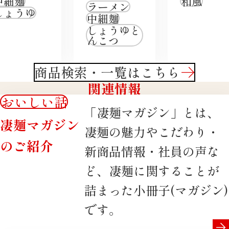
中細麺
和風
ラーメン
しょうゆ
中細麺
しょうゆと
んこつ
商品検索・一覧はこちら
関連情報
おいしい話
「凄麺マガジン」とは、
凄麺マガジン
凄麺の魅力やこだわり・
のご紹介
新商品情報・社員の声な
ど、凄麺に関することが
詰まった小冊子(マガジン)
です。