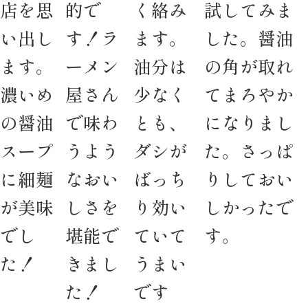
店を思
的で
く絡み
試してみま
い出し
す！ラ
ます。
した。醤油
ます。
ーメン
油分は
の角が取れ
濃いめ
屋さん
少なく
てまろやか
の醤油
で味わ
とも、
になりまし
スープ
うよう
ダシが
た。さっぱ
に細麺
なおい
ばっち
りしておい
が美味
しさを
り効い
しかったで
でし
堪能で
ていて
す。
た！
きまし
うまい
た！
です