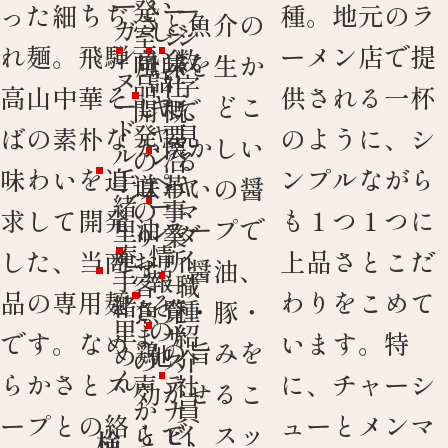
ー
い
発
ー
ー
った細ちぢ
種。地元のラ
さと魚介の
ガ
し
室
ジ
ジ
ン
い
れ麺。飛騨
ーメン店で提
商
会
数
風味を生か
ヌ
話
品
社
字
高山中華そ
供される一杯
ー
キ
した、どこ
開
概
で
ド
ャ
発
要
見
ばの素朴な
のように、シ
か懐かしい
ル
ン
の
沿
る
味わいを追
ンプルながら
手
ペ
道
革
ヤ
味わいの醤
緒
ー
の
事
マ
求して開発
も１つ１つに
油スープで
里
ン
り
業
ダ
庵
情
お
所
イ
した、当商
上品さとこだ
す。醤油、
手
報
客
一
職
品の専用麺
わりをこめて
緒
そ
さ
覧
種
魚介・豚・
里
の
ま
サ
紹
です。なめ
います。特
鶏の旨みを
め
他
の
ス
介
ん
らかさとス
に、チャーシ
声
テ
社
効かせるこ
か
ナ
員
ープとの絡
ューとメンマ
とで、スッ
ら
ビ
イ
検