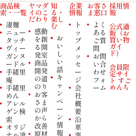
商品検
ヤマダ
知
企業
お客さ
採用情
索・一覧
イのこ
る・
情報
ま窓口
報
だわり
楽し
凄麺
ト
よく
む
公式通
感動
ニュー
ッ
ある
販（お
お
を創
買い物
タッチ
プ
ご質
い
ガイ
る開
ヴィー
メ
問
ド）
し
発室
ガンヌ
ッ
お問
い
商品
ードル
セ
い合
会員限
話
開発
手緒里
ー
わせ
定サイ
キ
の道
庵
ジ
フォ
ト すご
ャ
のり
めんち
手緒里
会
ーム
ン
お客
めん
社
ペ
さま
アレル
概
ー
の声
ゲン検
要
ン
から
索
沿
情
改善
オリジ
革
報
原材
ナル凄
事