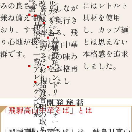
改
リ
ン
みの良さを
にはレトルト
キリしなが
索
善
テ
タ
兼ね備えて
具材を使用
商
原
ィ
ビ
らも奥行き
品
材
ニ
ュ
おり、すす
し、カップ麺
がある、飛
検
料
ュ
ー
索
へ
ー
募
り心地が抜
とは思えない
騨高山中華
・
の
ス
集
群です。
本格感を追求
一
こ
要
そばの味わ
覧
だ
項
しました。
いを本格再
ア
わ
エ
レ
り
ン
現しまし
ル
品
ト
ゲ
質
リ
た。
ン
管
ー
開発秘話
検
理
フ
「飛騨高山中華そば」とは
索
の
ォ
取
ー
り
ム
購
「飛騨高山中華そば」は、岐阜県高山