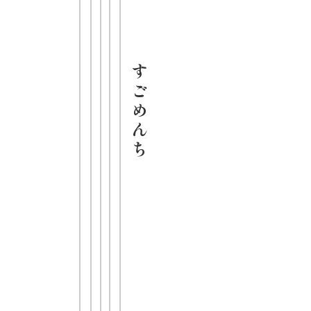
発売日
2024年10月07日
希望小売価格（税
す
抜）
ご
278円
め
内容量
ん
119g／めん60g
ち
JANコード
4903088016030
全国のスーパー、ド
ラッグストアにてお
買い求めいただけま
す。