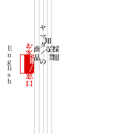
ば伝承会
」推奨品
推奨コメント：
飛騨高山が誇る、昔
ヤ
マ
公
ながらの中華そば
知
ダ
お
式
E
商
る
企
採
が、ちぢれ麺やほっ
客
通
イ
n
品
業
用
さ
販
の
g
とする醤油スープで
ま
/
li
s
窓
カ
しっかりと再現され
h
口
ー
ていると思います。
ト
凄麺と一緒に、飛騨
高山の味を守り継い
でいきたいです。