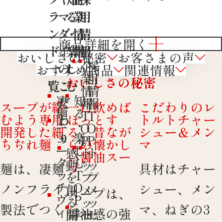
ラ
マ
る
業
用
ン
ダ
・
情
情
商品詳細を開く
ド
イ
楽
報
報
おいしさの秘密
お客さまの声
企
採
一
の
し
おすすめ商品
関連情報
業
用
おいしさの秘密
覧
こ
む
情
情
凄
知
だ
報
報
スープが絡
一口飲めば
こだわりのレ
麺
る
T
T
むよう専用
ほっとす
トルトチャー
わ
ニ
・
O
O
開発した細
る、昔なが
シュー＆メン
ュ
り
楽
P
P
ちぢれ麺
らの懐かし
マ
ー
し
感
ト
ト
い醤油スー
タ
む
動
ッ
ッ
麺は、凄麺
具材はチャー
プ
ッ
T
を
プ
プ
チ
O
ノンフライ
シュー、メン
創
メ
メ
スープは、
ヴ
P
る
ッ
ッ
製法でつく
マ、ねぎの3
ィ
お
醤油感の強
開
セ
セ