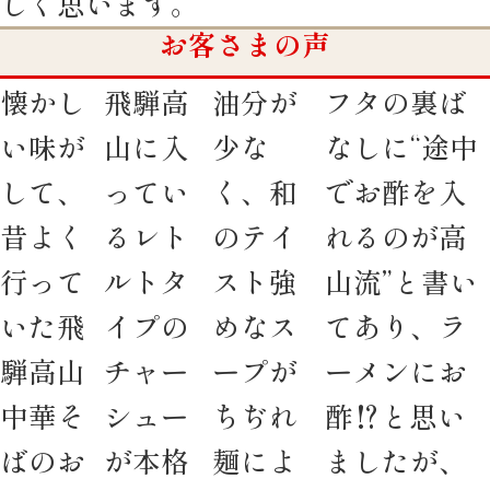
しく思います。
お客さまの声
懐かし
飛騨高
油分が
フタの裏ば
い味が
山に入
少な
なしに“途中
して、
ってい
く、和
でお酢を入
昔よく
るレト
のテイ
れるのが高
行って
ルトタ
スト強
山流”と書い
いた飛
イプの
めなス
てあり、ラ
騨高山
チャー
ープが
ーメンにお
中華そ
シュー
ちぢれ
酢⁉︎と思い
ばのお
が本格
麺によ
ましたが、