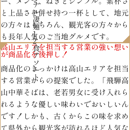
ー、メンマ、ねぎとシンプル。素朴さ
ナ
ル
と上品さを併せ持つ一杯として、地元
凄
の方々はもちろん、観光客の方々から
麺
1
も長年人気のご当地グルメです。
2
高山エリアを担当する営業の強い想い
食
が商品化を後押し！
ア
ソ
商品化のきっかけは高山エリアを担当
ー
ト
する営業からの提案でした。「飛騨高
山中華そばは、老若男女に受け入れら
れるような優しい味わいでおいしいん
です！しかも、古くからこの味を求め
て県外から観光客が訪れるほど人気な