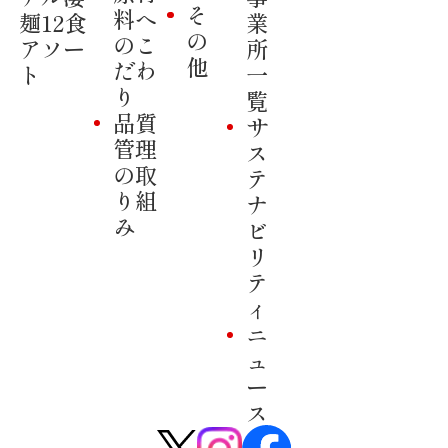
そ
料へ
麺12食
業
の
のこ
アソー
所
他
だわ
ト
一
り
覧
品質
サ
管理
ス
の取
テ
り組
ナ
み
ビ
リ
テ
ィ
ニ
ュ
ー
ス