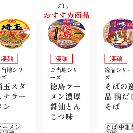
ね。
おすすめ商品
凄麺
凄麺
凄麺
ご当地シリ
ご当地シリ
逸品シリー
ーズ
ーズ
ズ
埼玉スタ
徳島ラー
そばの
ミナラー
メン濃厚
品 鴨だ
メン
醤油とん
そば
こつ味
ラーメン
そば
中細