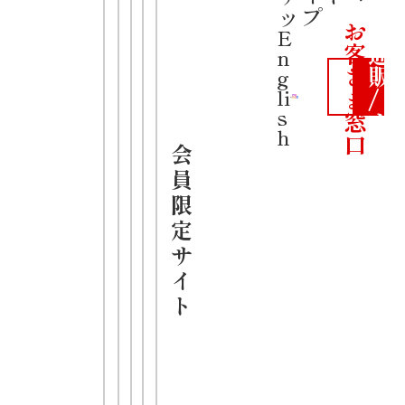
公
ップ
しょうゆ
お
式
E
客
通
n
さ
販
g
ま
/
li
s
窓
カ
h
口
ー
会
・細ちぢれ麺と魚介
ト
員
の効いたスープが特
限
長
定
サ
・具材にはレトルト
イ
のチャーシューとメ
ト
ンマを使用
・「
飛騨高山中華そ