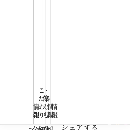
※お取り扱いのない
店舗もございます。
凄麺
ブランドページ
ブランドの魅力、詳
こ
・
細はこちら
だ
楽
情
わ
し
情
情
報
り
む
報
報
この商品を
シェアする
ブ
ヤ
知
企
採