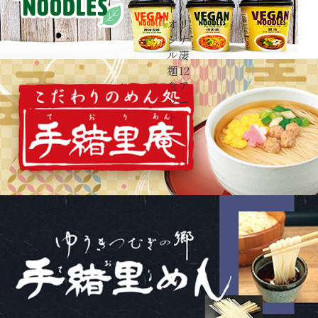
ド）
オリ
ジナ
ル凄
麺12
食ア
ソー
ト