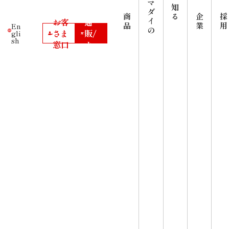
マ
誠に勝手ながら、2026年8月13日(木)～16日(日)までお休
知
公式
ダ
みをさせていただきます。
商
る
企
採
イ
お客
通
品
業
用
お問い合わせや公式通販は、8月17日(月)より順次対応を
En
の
さ
ま
販/
gli
させていただきます。
sh
窓口
カー
ご迷惑をおかけいたしますが、何卒ご了承くださいます
ト
ようお願い申し上げます。
ヤマダイ公式通販にアクセスいただき有難うござ
います。
1品1品心を込めて製造しております。是非ご利用
ください。