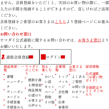
ません。会員登録をいただくと、次回のお買い物の際に、一部
入力の手間を削減することができますので、宜しければご活用
ください。
会員登録をご希望のお客さまは
こちら
より登録ページにお進み
ください。
お問い合わせ窓口
ヤマダイ公式通販に関するお問い合わせは、
お客さま窓口
より
お願いいたします。
通販会員登録
ログイン
商品検索・一
ヤマダイ
知る・
企業情
お客さま
採用情報
覧
のこだわ
楽しむ
報
窓口
り
公式通販
凄麺
おいし
トップ
よくある
（お買い物
感動を創
ガイド）
ニュータッ
い話
メッセ
ご質問
る開発室
チ
キャン
ージ
お問い合
会員限定サ
商品開発
イト すごめ
ヴィーガン
ペーン
会社概
わせフォ
んち
の道のり
ヌードル
情報
要
ーム
お客さま
手緒里庵
その他
沿革
の声から
手緒里めん
事業所