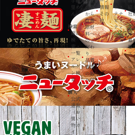
手緒
さま
ーン
覧
職
里め
の声
情報
サス
紹
ん
から
その
テナ
社
改善
他
ビリ
イ
検索
原材
ティ
タ
商品
料へ
ニュ
ュ
検
のこ
ース
募
索・
だわ
要
一覧
り
エ
アレ
品質
ト
ルゲ
管理
ー
ン検
の取
ォ
索
り組
ム
み
購入
公式
通販
（お
買い
物ガ
イ