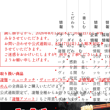
こ
・
だ
楽
情
わ
し
情
情
報
り
む
報
報
【夏季休業のお知らせ】
誠に勝手ながら、2026年8月13日(木)～16日(日)までお休
ブラ
ヤマ
知
企業
採用
みをさせていただきます。
ンド
ダイ
る・
情報
情報
お問い合わせや公式通販は、8月17日(月)より順次対応を
一覧
のこ
楽し
企業
採
させていただきます。
凄麺
だわ
む
情報
情
ご迷惑をおかけいたしますが、何卒ご了承くださいます
ニュ
り
知
TOP
TO
ようお願い申し上げます。
ータ
感動
る・
トッ
ト
ッチ
を創
楽し
プメ
プ
ヴィ
る開
む
ッセ
ッ
取り扱い商品
ーガ
発室
TOP
ージ
ー
凄麺
・
ニュータッチ
・
ヴィーガンヌードル
・
手緒里庵
・
手緒里
ンヌ
商品
おい
会社
数
めん
の全商品をご購入いただけます。
ード
開発
しい
概要
で
公式通販限定で、凄麺全種からお好きな12食を選んでいただ
ル
の道
話
沿革
る
ける「
凄麺アソート
」もご用意しております。
手緒
のり
キャ
事業
マ
里庵
お客
ンペ
所一
イ