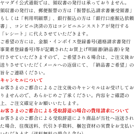
ヤマダイ公式通販では、領収書の発行は承っておりません。
領収書の発行は、郵便振替の方は「振替払込請求書兼受領書」
もしくは「利用明細票」、銀行振込の方は「銀行口座振込依頼
書」、コンビニ決済の方はコンビニエンスストアが発行する
「レシート」に代えさせていただきます。
ご希望の方には、金額・インボイス登録番号(適格請求書発行
事業者登録番号)等が記載されたお買上げ明細書(納品書)を発
行させていただきますので、ご希望される場合は、ご注文後お
送りさせていただくメールへの返信にて、「納品書ご希望」の
旨をご連絡ください。
キャンセルについて
お客さまのご都合によるご注文後のキャンセルはお受けしてお
りませんので、あらかじめご了承ください。内容をご確認の
上、ご注文確定をお願いいたします。
お客さまのご都合による受取辞退の場合の費用請求について
お客さまのご都合による受取辞退により商品が当社へ返送され
た場合、往復送料、代引き手数料、梱包資材の実費をお支払い
いただきます（送料無料の場合も含む）。