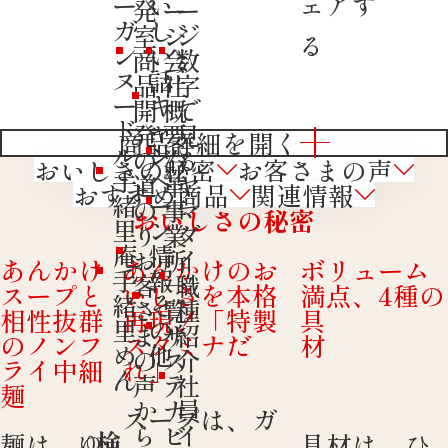
ェアす
ー
い
発
ー
ー
ガ
し
室
ジ
ジ
る
ン
い
商
会
数
ヌ
話
品
社
字
ー
キ
開
概
で
ド
ャ
発
要
見
商品詳細を開く
ル
ン
の
沿
る
おいしさの秘密
お客さまの声
手
ペ
道
革
ヤ
おすすめ商品
関連情報
緒
ー
の
事
マ
おいしさの秘密
里
ン
り
業
ダ
庵
情
お
所
イ
あんかけ
あんかけのお
ボリューム
手
報
客
一
職
スープと
いしさを本格
満点、4種の
緒
そ
さ
覧
種
相性抜群
再現！「特製
具
里
の
ま
サ
紹
のノンフ
スタミナだ
材
め
他
の
ス
介
ライ中細
れ」
ん
声
テ
社
麺
か
ナ
員
スープは、ガ
ら
ビ
イ
検
麺は、ゆ
具材は、ひ