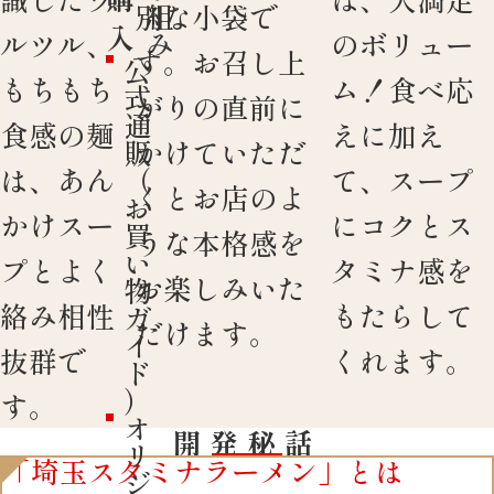
組
別な小袋で
入
み
ルツル、
のボリュー
す。お召し上
公
もちもち
ム！食べ応
式
がりの直前に
通
食感の麺
えに加え
かけていただ
販
は、あん
て、スープ
（
くとお店のよ
お
かけスー
にコクとス
買
うな本格感を
い
プとよく
タミナ感を
お楽しみいた
物
絡み相性
もたらして
ガ
だけます。
イ
抜群で
くれます。
ド
）
す。
オ
開発秘話
リ
「埼玉スタミナラーメン」とは
ジ