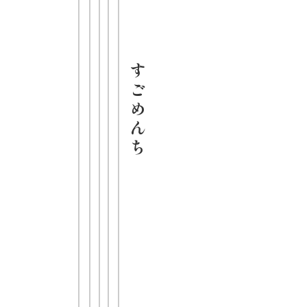
がスープと
よく絡み相
す
性抜群
ご
め
発売日
ん
2025年08月
ち
25日
希望小売価
格（税抜）
278円
内容量
114g／めん
60g
JANコード
4903088018