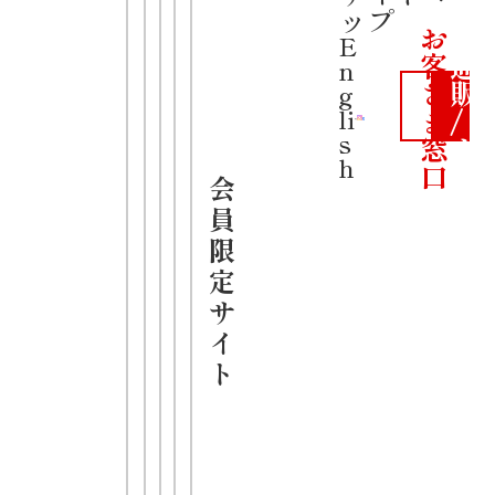
ナラーメン
公
ップ
お
式
E
客
通
ラーメン
n
さ
販
g
中細麺
ま
/
li
s
窓
カ
しょうゆ
h
口
ー
会
ト
員
限
定
サ
イ
ト
・具入りの
「特製スタ