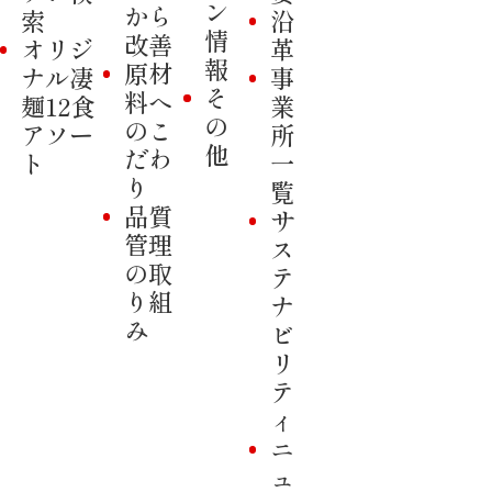
ン
から
索
沿
情
改善
オリジ
革
報
原材
ナル凄
事
そ
料へ
麺12食
業
の
のこ
アソー
所
他
だわ
ト
一
り
覧
品質
サ
管理
ス
の取
テ
り組
ナ
み
ビ
リ
テ
ィ
ニ
ュ