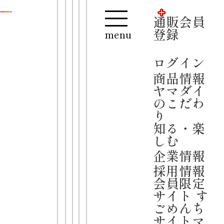
通販会員登録
ログイン
通販会員
【夏季休業のお知らせ】
登録
menu
誠に勝手ながら、2026年8月13日(木)
～16日(日)までお休みをさせていただ
ログイン
きます。
商品情報
お問い合わせや公式通販は、8月17日
ヤマダイ
(月)より順次対応をさせていただきま
のこだわ
す。
り
ご迷惑をおかけいたしますが、何卒ご
知る・楽
了承くださいますようお願い申し上げ
しむ
ます。
企業情報
ご当地
採用情報
凄
シリー
会員限定
麺
ズ
サイト す
ごめんち
埼玉スタミ
サイトマ