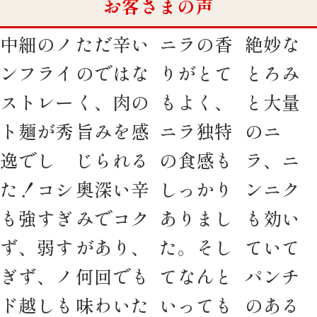
お客さまの声
中細のノ
ただ辛い
ニラの香
絶妙な
ンフライ
のではな
りがとて
とろみ
ストレー
く、肉の
もよく、
と大量
ト麺が秀
旨みを感
ニラ独特
のニ
逸でし
じられる
の食感も
ラ、ニ
た！コシ
奥深い辛
しっかり
ンニク
も強すぎ
みでコク
ありまし
も効い
ず、弱す
があり、
た。そし
ていて
ぎず、ノ
何回でも
てなんと
パンチ
ド越しも
味わいた
いっても
のある