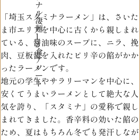
ナ
ル
「埼玉スタミナラーメン」は、さいた
凄
麺
ま市エリアを中心に古くから親しまれ
1
ている、醤油味のスープに、ニラ、挽
2
食
肉、豆板醤を入れたピリ辛の餡がかか
ア
ソ
ったラーメンです。
ー
地元の学生やサラリーマンを中心に、
ト
安くてうまいラーメンとして絶大な人
気を誇り、「スタミナ」の愛称で親し
まれてきました。香辛料の効いた餡の
ため、夏はもちろん冬でも発汗しなが