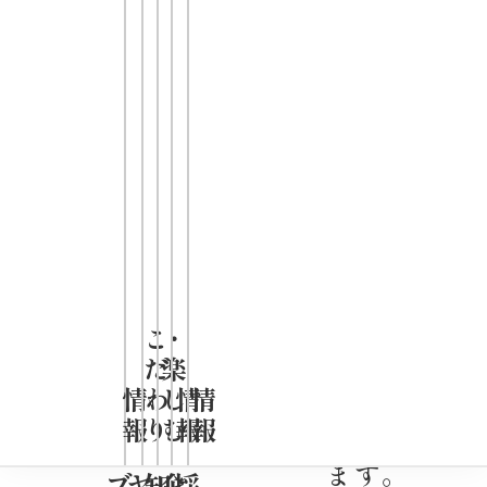
300
全国のスー
パー、ドラ
ッグストア
にてお買い
求めいただ
けます。
※お取り扱
こ
・
だ
楽
いのない店
情
わ
し
情
情
舗もござい
報
り
む
報
報
ます。
ブ
ヤ
知
企
採