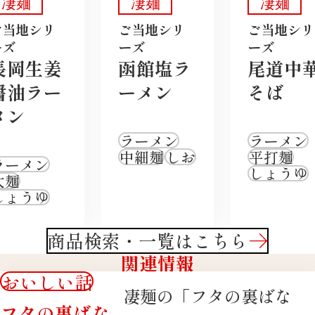
凄麺
凄麺
凄麺
ご当地シリ
ご当地シリ
ご当地シリ
ーズ
ーズ
ーズ
長岡生姜
函館塩ラ
尾道中
醤油ラー
ーメン
そば
メン
ラーメン
ラーメン
中細麺
しお
平打麺
ラーメン
しょうゆ
太麺
しょうゆ
商品検索・一覧はこちら
関連情報
おいしい話
凄麺の「フタの裏ばな
フタの裏ばな