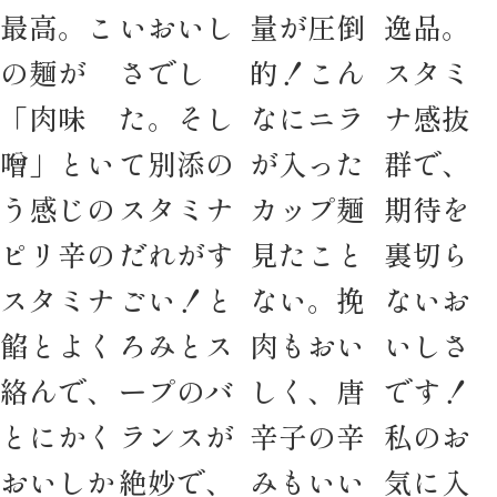
最高。こ
いおいし
量が圧倒
逸品。
の麺が
さでし
的！こん
スタミ
「肉味
た。そし
なにニラ
ナ感抜
噌」とい
て別添の
が入った
群で、
う感じの
スタミナ
カップ麺
期待を
ピリ辛の
だれがす
見たこと
裏切ら
スタミナ
ごい！と
ない。挽
ないお
餡とよく
ろみとス
肉もおい
いしさ
絡んで、
ープのバ
しく、唐
です！
とにかく
ランスが
辛子の辛
私のお
おいしか
絶妙で、
みもいい
気に入