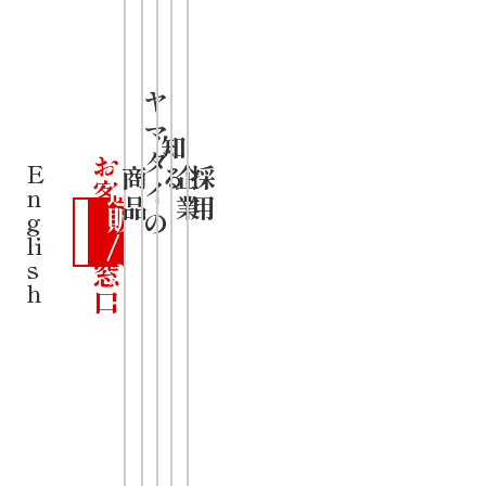
ミナだれ」
が本格的
ヤ
・ニンニク
マ
公
知
が効いたガ
ダ
お
式
E
商
る
企
採
客
通
イ
n
ツンとパン
品
業
用
さ
販
の
g
ま
/
li
チのあるピ
s
窓
カ
リ辛とろみ
h
口
ー
ト
スープ
・ツルツ
ル、もちも
ち食感の麺