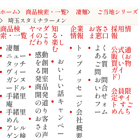
ホーム
商品検索・一覧
凄麺
ご当地シリーズ
埼玉スタミナラーメン
商品検
ヤマダ
知
企業
お客さ
採用情
索・一覧
イのこ
る・
情報
ま窓口
報
だわり
楽し
凄麺
ト
よく
む
公式通
感動
ニュー
ッ
ある
販（お
お
を創
買い物
タッチ
プ
ご質
い
ガイ
る開
ヴィー
メ
問
ド）
し
発室
ガンヌ
ッ
お問
い
商品
ードル
セ
い合
会員限
話
開発
手緒里
ー
わせ
定サイ
キ
の道
庵
ジ
フォ
ト すご
ャ
のり
めんち
手緒里
会
ーム
ン
お客
めん
社
ペ
さま
アレル
概
ー
の声
ゲン検
要