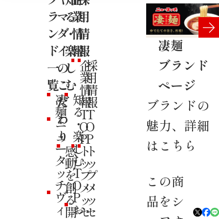
ラ
マ
る
業
用
ン
ダ
・
情
情
凄麺
ド
イ
楽
報
報
ブランド
企
採
一
の
し
業
用
覧
こ
む
ページ
情
情
凄
知
だ
報
報
ブランドの
麺
る
T
T
わ
ニ
・
魅力、詳細
O
O
ュ
り
楽
P
P
はこちら
ー
し
感
ト
ト
タ
む
動
ッ
ッ
ッ
T
を
プ
プ
この商
チ
O
創
メ
メ
ヴ
P
る
ッ
ッ
品をシ
ィ
お
開
セ
セ