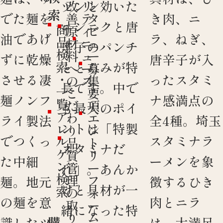
ツンと効いた
改
リ
ン
索
でた麺を
き肉、ニ
善
テ
タ
ニンニクと唐
商
原
ィ
ビ
油であげ
ラ、ねぎ、
品
材
ニ
ュ
辛子のパンチ
検
料
ュ
ー
ずに乾燥
唐辛子が入
索
ととろみが特
へ
ー
募
・
させる凄
ったスタミ
の
ス
集
長です。中で
一
こ
要
麺ノンフ
ナ感満点の
覧
だ
項
も最大のポイ
ア
わ
エ
ライ製法
全4種。埼玉
ントは「特製
レ
り
ン
でつくっ
スタミナラ
ル
品
ト
スタミナだ
ゲ
質
リ
た中細
ーメンを象
ン
管
ー
れ」。あんか
検
理
フ
麺。地元
徴するひき
けと具材が一
索
の
ォ
の麺を意
肉とニラ
取
ー
緒になった特
り
ム
購
識したツ
は、大満足