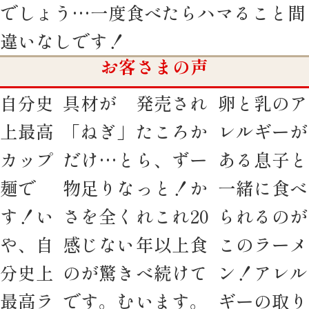
でしょう…一度食べたらハマること間
違いなしです！
お客さまの声
自分史
具材が
発売され
卵と乳のア
上最高
「ねぎ」
たころか
レルギーが
カップ
だけ…と
ら、ずー
ある息子と
麺で
物足りな
っと！か
一緒に食べ
す！い
さを全く
れこれ20
られるのが
や、自
感じない
年以上食
このラーメ
分史上
のが驚き
べ続けて
ン！アレル
最高ラ
です。む
います。
ギーの取り