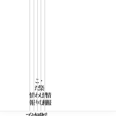
舗もござい
ます。
凄麺
ブランド
ページ
ブランドの
こ
・
だ
楽
魅力、詳細
情
わ
し
情
情
はこちら
報
り
む
報
報
ブ
ヤ
知
企
採