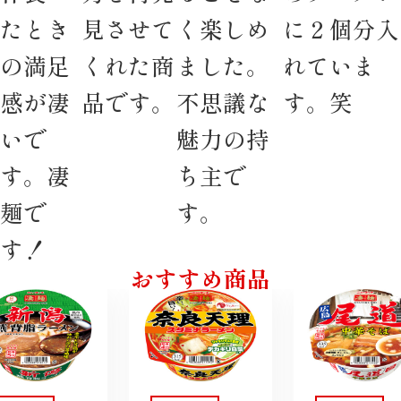
たとき
見させて
く楽しめ
に２個分入
の満足
くれた商
ました。
れていま
感が凄
品です。
不思議な
す。笑
いで
魅力の持
す。凄
ち主で
麺で
す。
す！
おすすめ商品