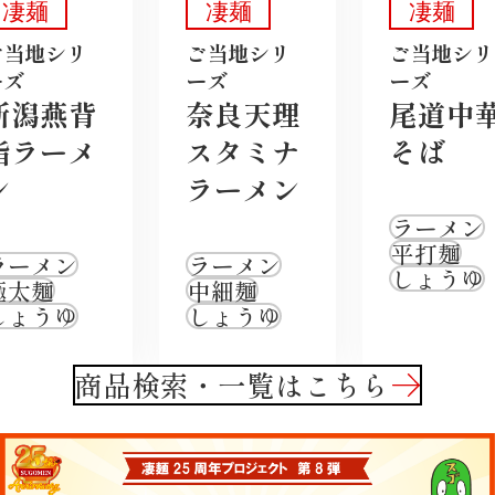
凄麺
凄麺
凄麺
ご当地シリ
ご当地シリ
ご当地シリ
ーズ
ーズ
ーズ
新潟燕背
奈良天理
尾道中
脂ラーメ
スタミナ
そば
ン
ラーメン
ラーメン
平打麺
ラーメン
ラーメン
しょうゆ
極太麺
中細麺
しょうゆ
しょうゆ
商品検索・一覧はこちら