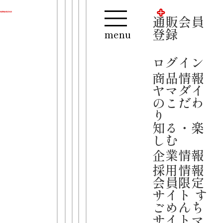
通販会員登録
ログイン
通販会員
【夏季休業のお知らせ】
登録
menu
誠に勝手ながら、2026年8月13日(木)
～16日(日)までお休みをさせていただ
ログイン
きます。
商品情報
お問い合わせや公式通販は、8月17日
ヤマダイ
(月)より順次対応をさせていただきま
のこだわ
す。
り
ご迷惑をおかけいたしますが、何卒ご
知る・楽
了承くださいますようお願い申し上げ
しむ
ます。
企業情報
逸品シ
凄
採用情報
麺
リーズ
会員限定
ねぎみその
サイト す
ごめんち
逸品
サイトマ