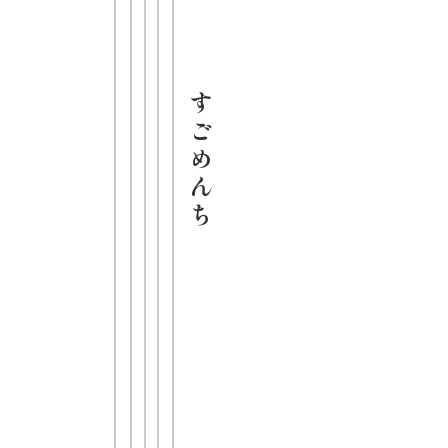
65g
JANコード
4903088004
679
す
ご
め
全国のスー
ん
パー、ドラ
ち
ッグストア
にてお買い
求めいただ
けます。
※お取り扱
いのない店