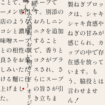
ことで、ラ
スープで
組
製ねぎブロッ
入
み
ーメン専門
す。別添の
クは、シャキ
公
式
店のような
おろしニン
シャキ食感や
通
コシと濃厚
ニクを追加
販
ねぎの甘みが
（
味噌スープ
すること
感じられ、カ
お
との相性の
で、香りと
買
ップの中で存
い
良さをお楽
コクがプラ
在感を放って
物
ガ
しみいただ
スされ、さ
います。も
イ
ける麵に仕
らにスープ
ド
う、脇役とは
）
上げまし
の旨さが引
言わせませ
オ
リ
た。
き立ちま
ん！
ジ