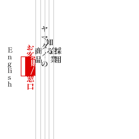
スープ
・別添には
ヤ
マ
香り高いお
公
知
ダ
お
式
E
商
る
企
採
ろしニンニ
客
通
イ
n
品
業
用
さ
販
クつき
の
g
ま
/
li
s
窓
カ
発売日
h
口
ー
2022年03月
ト
14日
希望小売価
格（税抜）
278円
内容量
133g／めん