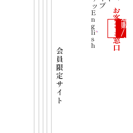
公
ップ
ラーメン
お
式
E
客
通
n
太麺
さ
販
g
みそ
ま
/
li
s
窓
カ
h
口
ー
会
ト
員
限
・短冊切り
定
サ
のシャキシ
イ
ャキのねぎ
ト
・太麺と相
性の良い芳
醇な味噌味