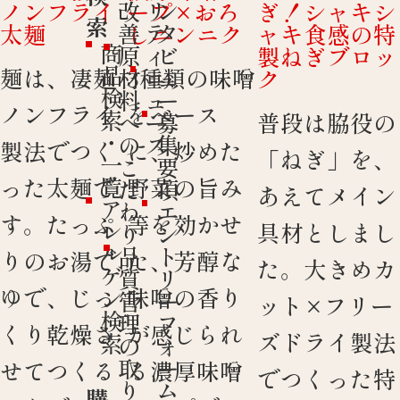
改
リ
ン
ノンフライ
ープ×おろ
ぎ！シャキシ
索
善
テ
タ
太麺
しニンニク
ャキ食感の特
商
原
ィ
ビ
製ねぎブロッ
品
麺は、凄麺
3種類の味噌
材
ニ
ュ
ク
検
料
ュ
ー
ノンフライ
をベース
索
普段は脇役の
へ
ー
募
・
の
ス
集
製法でつく
に、炒めた
「ねぎ」を、
一
こ
要
覧
った太麺で
野菜の旨み
だ
項
あえてメイン
ア
わ
エ
す。たっぷ
等を効かせ
レ
具材としまし
り
ン
ル
品
ト
りのお湯で
た、芳醇な
た。大きめカ
ゲ
質
リ
ゆで、じっ
味噌の香り
ン
管
ー
ット×フリー
検
理
フ
くり乾燥さ
が感じられ
ズドライ製法
索
の
ォ
取
ー
せてつくる
る濃厚味噌
でつくった特
り
ム
購