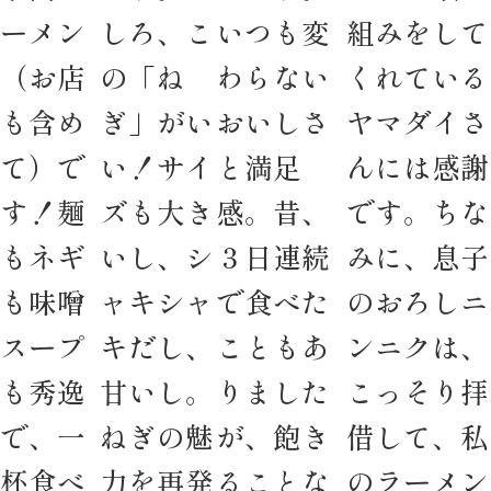
ーメン
しろ、こ
いつも変
組みをして
（お店
の「ね
わらない
くれている
も含め
ぎ」がい
おいしさ
ヤマダイさ
て）で
い！サイ
と満足
んには感謝
す！麺
ズも大き
感。昔、
です。ちな
もネギ
いし、シ
３日連続
みに、息子
も味噌
ャキシャ
で食べた
のおろしニ
スープ
キだし、
こともあ
ンニクは、
も秀逸
甘いし。
りました
こっそり拝
で、一
ねぎの魅
が、飽き
借して、私
杯食べ
力を再発
ることな
のラーメン