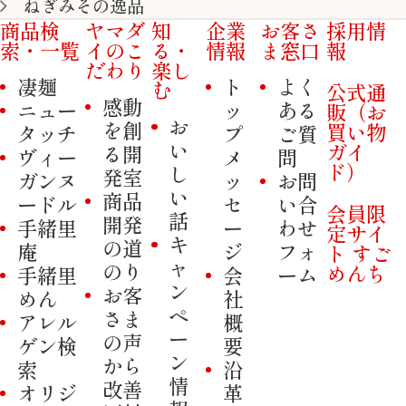
ねぎみその逸品
商品検
ヤマダ
知
企業
お客さ
採用情
索・一覧
イのこ
る・
情報
ま窓口
報
だわり
楽し
凄麺
ト
よく
む
公式通
感動
ニュー
ッ
ある
販（お
お
を創
買い物
タッチ
プ
ご質
い
ガイ
る開
ヴィー
メ
問
ド）
し
発室
ガンヌ
ッ
お問
い
商品
ードル
セ
い合
会員限
話
開発
手緒里
ー
わせ
定サイ
キ
の道
庵
ジ
フォ
ト すご
ャ
のり
めんち
手緒里
会
ーム
ン
お客
めん
社
ペ
さま
アレル
概
ー
の声
ゲン検
要
ン
から
索
沿
情
改善
オリジ
革