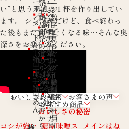
ー
い
発
ー
ー
い”と思う王道の１杯を作り出してい
ガ
し
室
ジ
ジ
ン
い
商
会
数
ます。 シンプルだけど、食べ終わっ
ヌ
話
品
社
字
ー
キ
開
概
で
た後もまた食べたくなる味…そんな奥
ド
ャ
発
要
見
深さをお楽しみください。
ル
ン
の
沿
る
手
ペ
道
革
ヤ
緒
ー
の
事
マ
里
ン
り
業
ダ
庵
情
お
所
イ
手
報
客
一
職
緒
そ
さ
覧
種
里
の
ま
サ
紹
おいしさの秘密
お客さまの声
め
他
の
ス
介
おすすめ商品
ん
声
テ
社
おいしさの秘密
か
ナ
員
ら
ビ
イ
コシが強い
濃厚味噌ス
メインはね
検