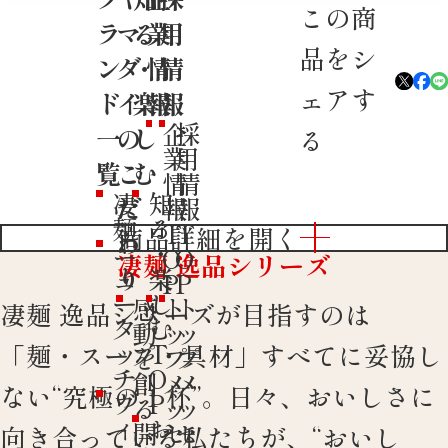
この商
ラ
マ
る
業
用
品をシ
ン
ダ
・
情
情
ェアす
ド
イ
楽
報
報
企
採
一
の
し
る
業
用
覧
こ
む
情
情
凄
知
だ
報
報
麺
る
T
T
商品詳細を開く
わ
ニ
・
O
O
凄麺 逸品シリーズ
ュ
り
楽
P
P
ー
し
感
ト
ト
凄麺 逸品シリーズが目指すのは
タ
む
動
ッ
ッ
ッ
T
「麺・スープ・具材」すべてに妥協し
を
プ
プ
チ
O
創
メ
メ
ない“究極の１杯”。日々、おいしさに
ヴ
P
る
ッ
ッ
ィ
お
開
セ
セ
向き合っている私たちが、“おいし