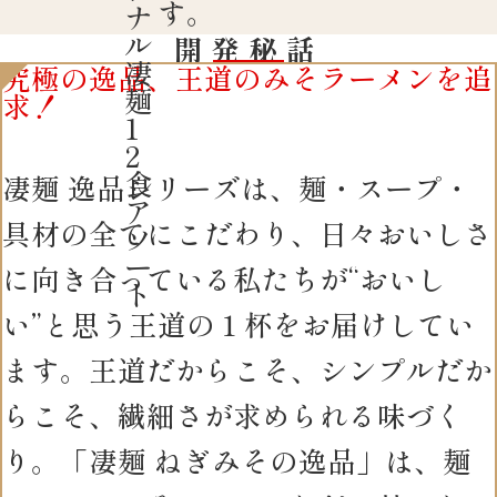
す。
ナ
ル
開発秘話
凄
究極の逸品、王道のみそラーメンを追
麺
求！
1
2
食
凄麺 逸品シリーズは、麺・スープ・
ア
具材の全てにこだわり、日々おいしさ
ソ
ー
に向き合っている私たちが“おいし
ト
い”と思う王道の１杯をお届けしてい
ます。王道だからこそ、シンプルだか
らこそ、繊細さが求められる味づく
り。「凄麺 ねぎみその逸品」は、麺