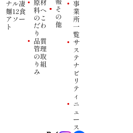
報
原材
ナル凄
事
そ
料へ
麺12食
業
の
のこ
アソー
所
他
だわ
ト
一
り
覧
品質
サ
管理
ス
の取
テ
り組
ナ
み
ビ
リ
テ
ィ
ニ
ュ
ー
ス