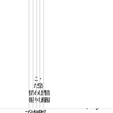
求めいただ
けます。
※お取り扱
いのない店
舗もござい
ます。
こ
・
だ
楽
凄麺
情
わ
し
情
情
ブランド
報
り
む
報
報
ページ
ブ
ヤ
知
企
採