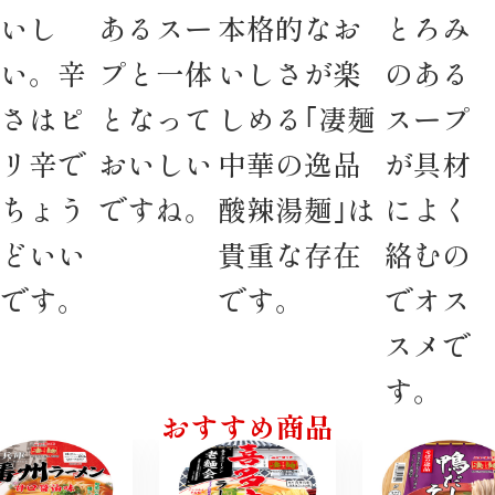
いし
あるスー
本格的なお
とろみ
い。辛
プと一体
いしさが楽
のある
さはピ
となって
しめる｢凄麺
スープ
リ辛で
おいしい
中華の逸品
が具材
ちょう
ですね。
酸辣湯麺｣は
によく
どいい
貴重な存在
絡むの
です。
です。
でオス
スメで
す。
おすすめ商品