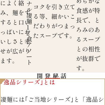
めらかな
によく絡
ナ
コクを引き立て
ル
食感が特
み、麺をす
凄
る等、細かいこ
長で、と
麺
すると口い
だわりがつまっ
1
ろみのあ
っぱいにお
2
たスープです。
食
るスープ
いしさと幸
ア
との相性
ソ
せが広がり
ー
が抜群で
ます。
ト
す。
開発秘話
｢逸品シリーズ｣とは
凄麺には｢ご当地シリーズ｣と「逸品シ