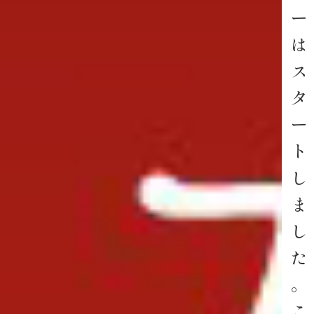
ー
は
ス
タ
ー
ト
し
ま
し
た
。
こ