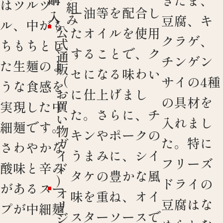
はツルツ
組
ー油等を配合し
入
み
豆腐、キ
ル、中がも
公
たオイルを使用
クラゲ、
式
ちもちとし
することで、ク
通
チンゲン
た生麺のよ
販
セになる味わい
（
サイの4種
うな食感を
お
に仕上げまし
の具材を
買
実現した中
た。さらに、チ
い
入れまし
細麺です。
物
キンやポークの
た。特に
ガ
さわやかな
うまみに、シイ
イ
フリーズ
酸味と辛み
ド
タケの豊かな風
）
ドライの
があるスー
オ
味を重ね、オイ
豆腐はな
リ
プが中細麺
スターソースで
ジ