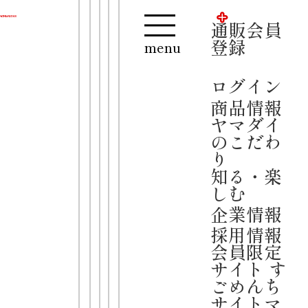
通販会員登録
ログイン
通販会員
【夏季休業のお知らせ】
登録
menu
誠に勝手ながら、2026年8月13日(木)
～16日(日)までお休みをさせていただ
ログイン
きます。
商品情報
お問い合わせや公式通販は、8月17日
ヤマダイ
(月)より順次対応をさせていただきま
のこだわ
す。
り
ご迷惑をおかけいたしますが、何卒ご
知る・楽
了承くださいますようお願い申し上げ
しむ
ます。
企業情報
逸品シ
凄
採用情報
麺
リーズ
会員限定
中華の逸品
サイト す
ごめんち
酸辣湯麺
サイトマ