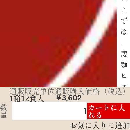
こ
で
は
、
凄
麺
ヒ
ス
通販販売単位
通販購入価格（税込）
ト
1箱12食入
￥3,602
数
カートに入
リ
量
れる
ー
お気に入りに追加