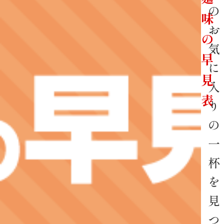
の
味
お
の
気
早
に
見
入
表
り
の
一
杯
を
見
つ