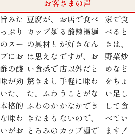
お客さまの声
旨みた
豆腐が、
お店で食べ
家で食
っぷり
カップ麺
る酸辣湯麺
べると
のスー
の具材と
が好きなん
きは、
プにお
は思えな
ですが、お
野菜炒
酢の酸
い食感で
店以外だと
めなど
味が効
驚きまし
手軽に味わ
をちょ
いた、
た。ふわ
うことがな
い足し
本格的
ふわのか
かなかでき
して食
な味わ
きたまも
ないので、
べてい
いがお
とろみの
カップ麺で
ます！