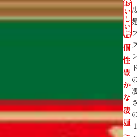
お
い
し
い
話
個
性
豊
か
な
凄
麺
～