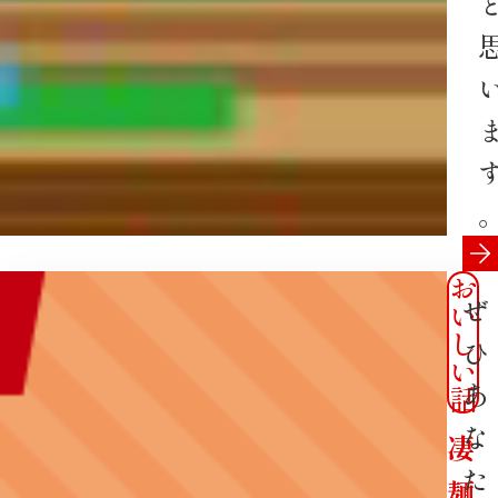
お
ぜ
い
し
ひ
い
あ
話
な
凄
た
麺