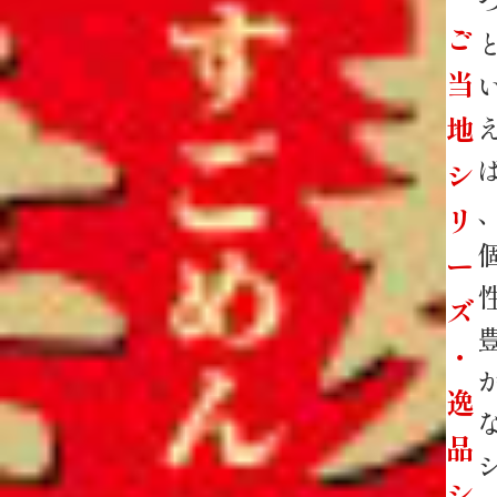
ご
当
地
シ
リ
ー
ズ
・
逸
品
シ