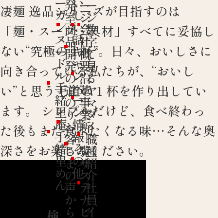
ー
い
発
ー
ー
凄麺 逸品シリーズが目指すのは
ガ
し
室
ジ
ジ
ン
い
商
会
数
「麺・スープ・具材」すべてに妥協し
ヌ
話
品
社
字
ない“究極の１杯”。日々、おいしさに
ー
キ
開
概
で
ド
ャ
発
要
見
向き合っている私たちが、“おいし
ル
ン
の
沿
る
手
ペ
道
革
ヤ
い”と思う王道の１杯を作り出してい
緒
ー
の
事
マ
ます。 シンプルだけど、食べ終わっ
里
ン
り
業
ダ
庵
情
お
所
イ
た後もまた食べたくなる味…そんな奥
手
報
客
一
職
緒
そ
深さをお楽しみください。
さ
覧
種
里
の
ま
サ
紹
め
他
の
ス
介
ん
声
テ
社
か
ナ
員
ら
ビ
イ
検