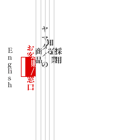
手軽に味わ
える
ヤ
・香酢の酸
マ
公
知
ダ
お
式
味とラー油
E
商
る
企
採
客
通
イ
n
品
業
用
の辛さがク
さ
販
の
g
ま
/
li
セになる味
s
窓
カ
h
口
ー
・彩り豊か
ト
な4種類の具
材
発売日
2025年01月