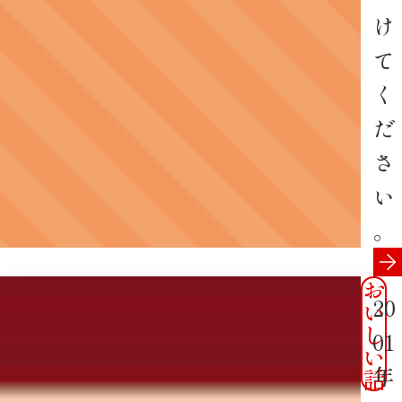
け
て
く
だ
さ
い
。
お
20
い
し
01
い
年
話