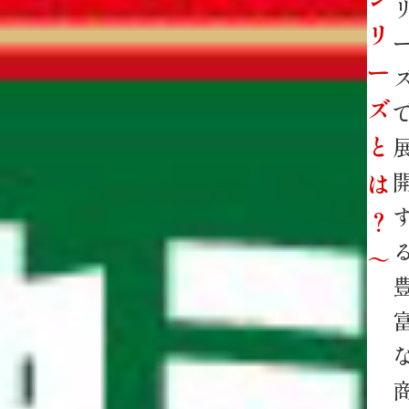
リ
ー
ズ
と
は
？
～