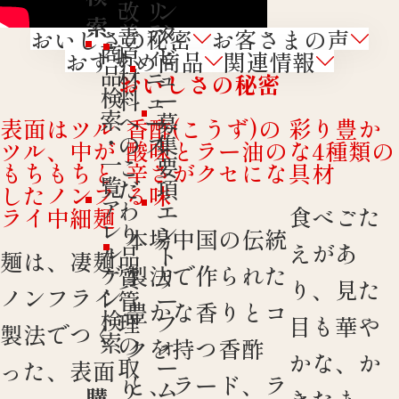
改
リ
ン
索
善
テ
タ
おいしさの秘密
お客さまの声
商
原
ィ
ビ
おすすめ商品
関連情報
品
材
ニ
ュ
おいしさの秘密
検
料
ュ
ー
索
へ
ー
募
表面はツル
香酢(こうず)の
彩り豊か
・
の
ス
集
ツル、中が
酸味とラー油の
な4種類の
一
こ
要
もちもちと
辛さがクセにな
具材
覧
だ
項
したノンフ
る味
ア
わ
エ
食べごた
ライ中細麺
レ
り
ン
本場中国の伝統
えがあ
ル
品
ト
麺は、凄麺
製法で作られた
ゲ
質
リ
り、見た
ノンフライ
ン
管
ー
豊かな香りとコ
検
理
フ
目も華や
製法でつく
索
の
ォ
クを持つ香酢
かな、か
取
ー
った、表面
と、ラード、ラ
り
ム
購
きたま、