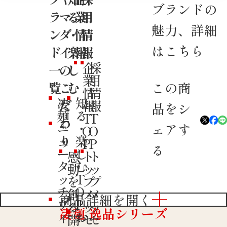
ブランドの
ラ
マ
る
業
用
魅力、詳細
ン
ダ
・
情
情
はこちら
ド
イ
楽
報
報
企
採
一
の
し
業
用
この商
覧
こ
む
情
情
凄
知
だ
報
報
品をシ
麺
る
T
T
わ
ニ
・
ェアす
O
O
ュ
り
楽
P
P
る
ー
し
感
ト
ト
タ
む
動
ッ
ッ
ッ
T
を
プ
プ
チ
O
創
メ
メ
商品詳細を開く
ヴ
P
る
ッ
ッ
凄麺 逸品シリーズ
ィ
お
開
セ
セ