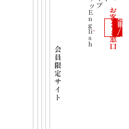
公
ップ
ラーメン
お
式
E
客
通
n
中細麺
さ
販
g
その他
ま
/
li
s
窓
カ
h
口
ー
会
ト
員
限
定
サ
イ
ト
・本格的な
中華の麺メ
ニューをお