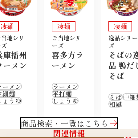
凄麺
凄麺
凄麺
ご当地シリ
ご当地シリ
逸品シリー
ーズ
ーズ
ズ
兵庫播州
喜多方ラ
そばの
ラーメン
ーメン
品 鴨だ
そば
ラーメン
ラーメン
中細麺
平打麺
そば
中細
しょうゆ
しょうゆ
和風
商品検索・一覧はこちら
関連情報