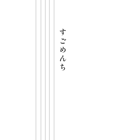
20日
希望小売価
格（税抜）
278円
す
内容量
ご
111g／めん
め
60g
ん
JANコード
ち
4903088017
105
全国のスー
パー、ドラ
ッグストア
にてお買い