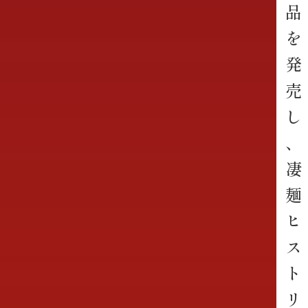
品
を
発
売
し
、
凄
麺
ヒ
ス
ト
リ